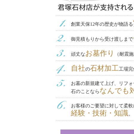
創業天保12年の歴史が物語る
御見積もりから受け渡しまで
お墓作り
頑丈な
（耐震施
自社
石材加工
の
工場完
お墓の新規建て上げ、リフォ
なんでも
石のことなら
お客様のご要望に対して柔軟
経験・技術・知識
。