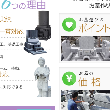
実績
。
一貫対応
。
工、基礎工事）
備
ーム、移動、
対応
。
に対応できる